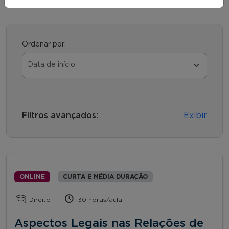
Ordenar por:
Filtros avançados:
Exibir
ONLINE
CURTA E MÉDIA DURAÇÃO
Direito
30 horas/aula
Aspectos Legais nas Relações de