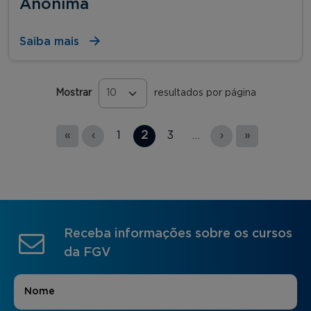
Anônima
Saiba mais
Mostrar
resultados por página
Páginas
«
‹
1
2
3
…
›
»
Receba informações sobre os cursos
da FGV
Nome
*