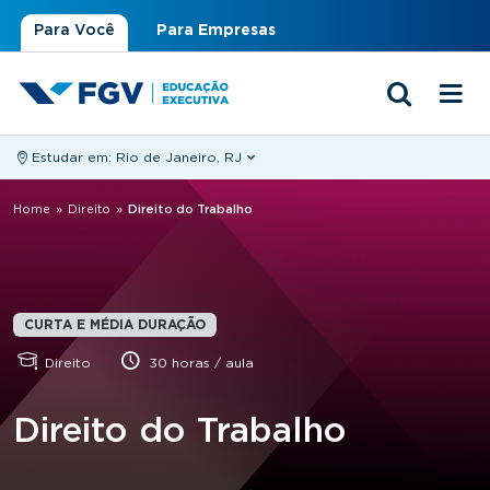
Para Você
Para Empresas
Estudar em:
Rio de Janeiro, RJ
Você está aqui
Home
»
Direito
»
Direito do Trabalho
CURTA E MÉDIA DURAÇÃO
Direito
30 horas / aula
Direito do Trabalho