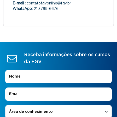
E-mail :
contatofgvonline@fgv.br
WhatsApp:
21 3799-6676
Receba informações sobre os cursos
da FGV
Nome
*
E-mail
*
Áreas de Interesse
*
Área de conhecimento