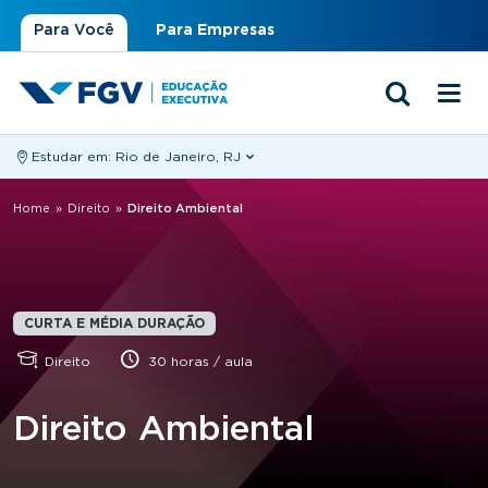
Para Você
Para Empresas
Estudar em:
Rio de Janeiro, RJ
Você está aqui
Home
»
Direito
»
Direito Ambiental
CURTA E MÉDIA DURAÇÃO
Direito
30 horas / aula
Direito Ambiental