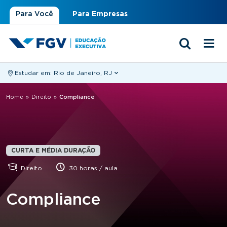
Para Você
Para Empresas
Estudar em:
Rio de Janeiro, RJ
Você está aqui
Home
»
Direito
»
Compliance
CURTA E MÉDIA DURAÇÃO
Direito
30 horas / aula
Compliance