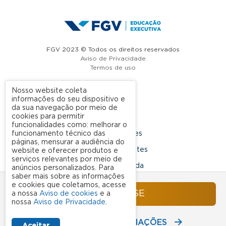
FGV 2023 © Todos os direitos reservados
Aviso de Privacidade
Termos de uso
Nosso website coleta
informações do seu dispositivo e
A FGV
da sua navegação por meio de
cookies para permitir
Contato
funcionalidades como: melhorar o
funcionamento técnico das
Nossas Unidades
páginas, mensurar a audiência do
Dúvidas Frequentes
website e oferecer produtos e
serviços relevantes por meio de
Rede Conveniada
anúncios personalizados. Para
saber mais sobre as informações
Ouvidoria Acadêmica
e cookies que coletamos, acesse
INSCREVA-SE
a nossa
Aviso de cookies
e a
nossa
Aviso de Privacidade
.
SIGA NOSSAS REDES SOCIAIS
RECEBA MAIS INFORMAÇÕES
Aceitar