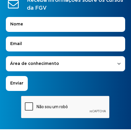
Receba informações sobre os cursos
da FGV
Nome
*
E-mail
*
Áreas de Interesse
*
Área de conhecimento