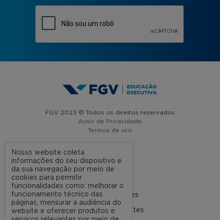
FGV 2023 © Todos os direitos reservados
Aviso de Privacidade
Termos de uso
Nosso website coleta
informações do seu dispositivo e
A FGV
da sua navegação por meio de
cookies para permitir
Contato
funcionalidades como: melhorar o
funcionamento técnico das
Nossas Unidades
páginas, mensurar a audiência do
Dúvidas Frequentes
website e oferecer produtos e
serviços relevantes por meio de