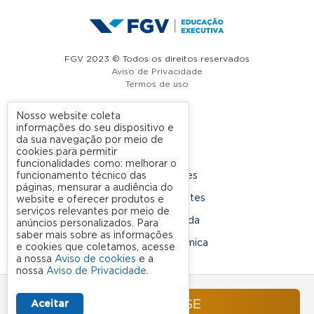
FGV 2023 © Todos os direitos reservados
Aviso de Privacidade
Termos de uso
Nosso website coleta
informações do seu dispositivo e
A FGV
da sua navegação por meio de
cookies para permitir
Contato
funcionalidades como: melhorar o
funcionamento técnico das
Nossas Unidades
páginas, mensurar a audiência do
Dúvidas Frequentes
website e oferecer produtos e
serviços relevantes por meio de
Rede Conveniada
anúncios personalizados. Para
saber mais sobre as informações
Ouvidoria Acadêmica
e cookies que coletamos, acesse
a nossa
Aviso de cookies
e a
nossa
Aviso de Privacidade
.
SIGA NOSSAS REDES SOCIAIS
INSCREVA-SE
Aceitar