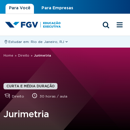
Para Você
Para Empresas
Estudar em:
Rio de Janeiro, RJ
Você está aqui
Home
»
Direito
»
Jurimetria
CURTA E MÉDIA DURAÇÃO
Direito
30 horas / aula
Jurimetria