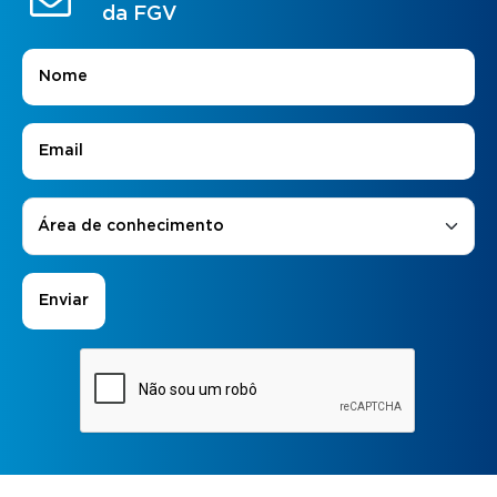
da FGV
Nome
*
E-mail
*
Áreas de Interesse
*
Área de conhecimento