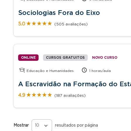
Sociologias Fora do Eixo
★★★★★
★★★★★
5.0
(505 avaliações)
ONLINE
CURSOS GRATUITOS
NOVO CURSO
Educação e Humanidades
1 horas/aula
A Escravidão na Formação do Esta
★★★★★
★★★★★
4.9
(187 avaliações)
Mostrar
resultados por página
Páginas