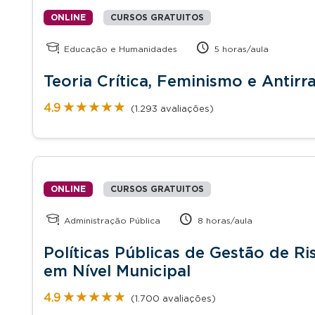
ONLINE
CURSOS GRATUITOS
Educação e Humanidades
5 horas/aula
Teoria Crítica, Feminismo e Antirr
★★★★★
★★★★★
4.9
(1.293 avaliações)
ONLINE
CURSOS GRATUITOS
Administração Pública
8 horas/aula
Políticas Públicas de Gestão de R
em Nível Municipal
★★★★★
★★★★★
4.9
(1.700 avaliações)