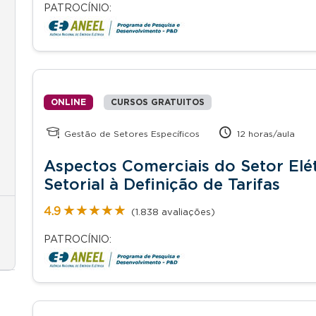
PATROCÍNIO:
ONLINE
CURSOS GRATUITOS
Gestão de Setores Específicos
12 horas/aula
Aspectos Comerciais do Setor Elét
Setorial à Definição de Tarifas
★★★★★
★★★★★
4.9
(1.838 avaliações)
PATROCÍNIO: