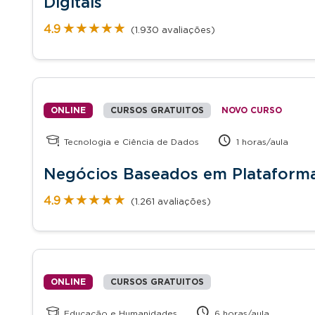
Digitais
★★★★★
★★★★★
4.9
(1.930 avaliações)
ONLINE
CURSOS GRATUITOS
NOVO CURSO
Tecnologia e Ciência de Dados
1 horas/aula
Negócios Baseados em Plataformas
★★★★★
★★★★★
4.9
(1.261 avaliações)
ONLINE
CURSOS GRATUITOS
Educação e Humanidades
6 horas/aula