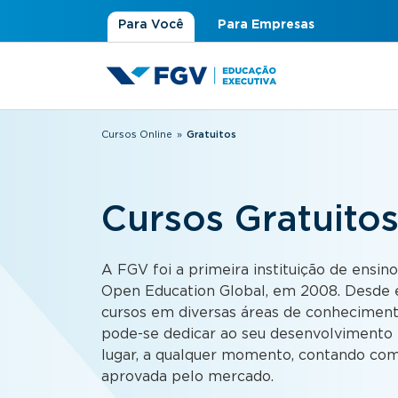
Para Você
Para Empresas
Cursos Online
»
Gratuitos
Você está aqui
Cursos Gratuito
A FGV foi a primeira instituição de ensino
Open Education Global, em 2008. Desde e
cursos em diversas áreas de conhecimen
pode-se dedicar ao seu desenvolvimento p
lugar, a qualquer momento, contando com
aprovada pelo mercado.