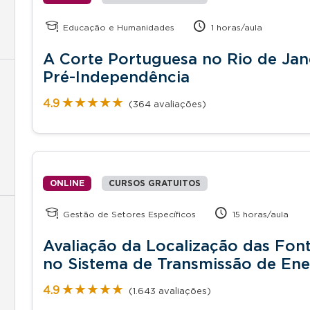
Educação e Humanidades
1 horas/aula
A Corte Portuguesa no Rio de Jan
Pré-Independência
★★★★★
★★★★★
4.9
(364 avaliações)
ONLINE
CURSOS GRATUITOS
Gestão de Setores Específicos
15 horas/aula
Avaliação da Localização das Fon
no Sistema de Transmissão de Ener
★★★★★
★★★★★
4.9
(1.643 avaliações)