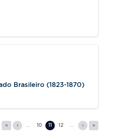
do Brasileiro (1823-1870)
«
‹
…
10
11
12
…
›
»