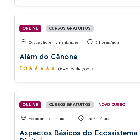
ONLINE
CURSOS GRATUITOS
Educação e Humanidades
8 horas/aula
Além do Cânone
★★★★★
★★★★★
5.0
(645 avaliações)
ONLINE
CURSOS GRATUITOS
NOVO CURSO
Economia e Finanças
1 horas/aula
Aspectos Básicos do Ecossistema