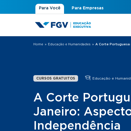
Para Você
Para Empresas
Home
»
Educação e Humanidades
»
A Corte Portuguesa 
Você está aqui
CURSOS GRATUITOS
Educação e Humanid
A Corte Portugu
Janeiro: Aspecto
Independência