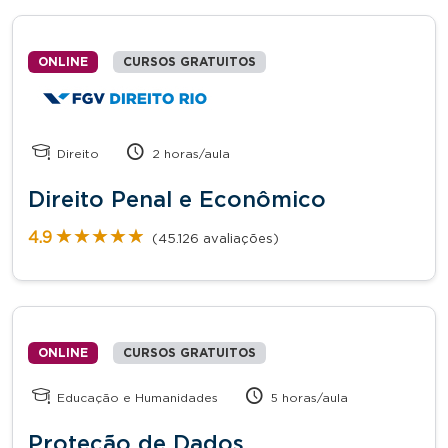
ONLINE
CURSOS GRATUITOS
Direito
2 horas/aula
Direito Penal e Econômico
★★★★★
★★★★★
4.9
(45.126 avaliações)
ONLINE
CURSOS GRATUITOS
Educação e Humanidades
5 horas/aula
Proteção de Dados