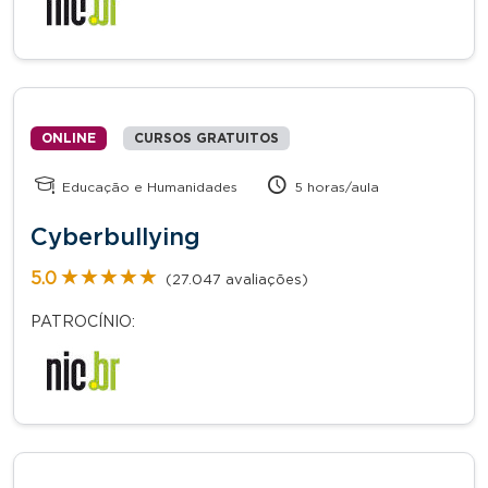
ONLINE
CURSOS GRATUITOS
Educação e Humanidades
5 horas/aula
Cyberbullying
★★★★★
★★★★★
5.0
(27.047 avaliações)
PATROCÍNIO: