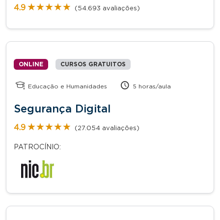
★★★★★
★★★★★
4.9
(54.693 avaliações)
ONLINE
CURSOS GRATUITOS
Educação e Humanidades
5 horas/aula
Segurança Digital
★★★★★
★★★★★
4.9
(27.054 avaliações)
PATROCÍNIO: