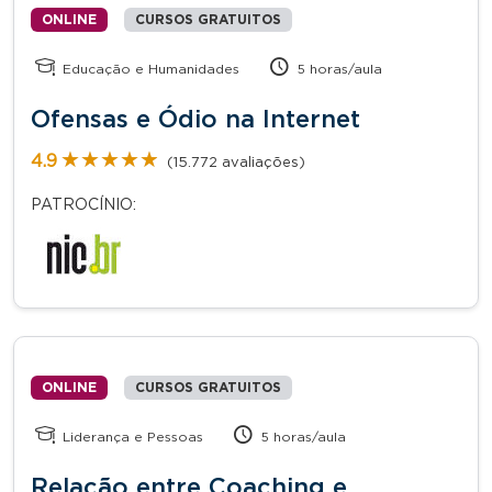
ONLINE
CURSOS GRATUITOS
Educação e Humanidades
5 horas/aula
Ofensas e Ódio na Internet
★★★★★
★★★★★
4.9
(15.772 avaliações)
PATROCÍNIO:
ONLINE
CURSOS GRATUITOS
Liderança e Pessoas
5 horas/aula
Relação entre Coaching e