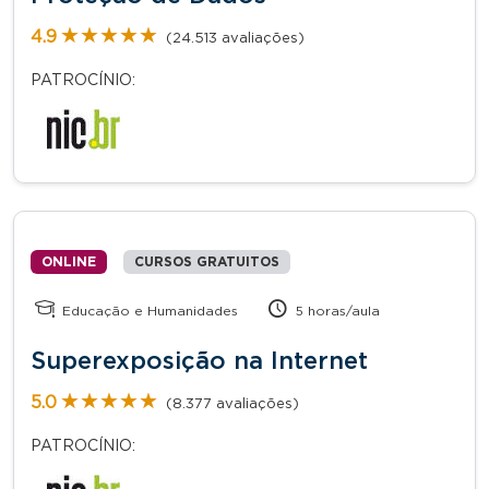
★★★★★
★★★★★
4.9
(24.513 avaliações)
PATROCÍNIO:
ONLINE
CURSOS GRATUITOS
Educação e Humanidades
5 horas/aula
Superexposição na Internet
★★★★★
★★★★★
5.0
(8.377 avaliações)
PATROCÍNIO: