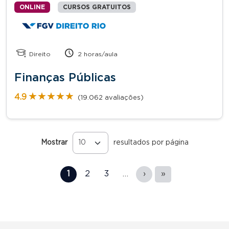
ONLINE
CURSOS GRATUITOS
Direito
2 horas/aula
Finanças Públicas
★★★★★
★★★★★
4.9
(19.062 avaliações)
Mostrar
resultados por página
Páginas
1
2
3
…
›
»