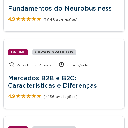
Fundamentos do Neurobusiness
★★★★★
★★★★★
4.9
(1.948 avaliações)
ONLINE
CURSOS GRATUITOS
Marketing e Vendas
5 horas/aula
Mercados B2B e B2C:
Características e Diferenças
★★★★★
★★★★★
4.9
(4.156 avaliações)