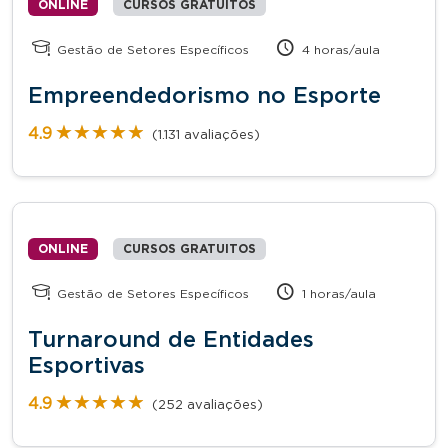
ONLINE
CURSOS GRATUITOS
Gestão de Setores Específicos
4 horas/aula
Empreendedorismo no Esporte
★★★★★
★★★★★
4.9
(1.131 avaliações)
ONLINE
CURSOS GRATUITOS
Gestão de Setores Específicos
1 horas/aula
Turnaround de Entidades
Esportivas
★★★★★
★★★★★
4.9
(252 avaliações)