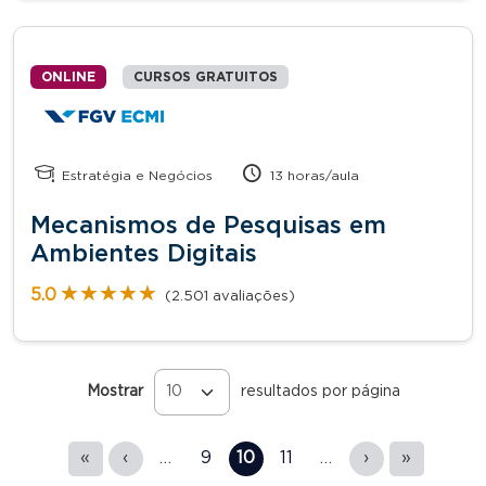
ONLINE
CURSOS GRATUITOS
Estratégia e Negócios
13 horas/aula
Mecanismos de Pesquisas em
Ambientes Digitais
★★★★★
★★★★★
5.0
(2.501 avaliações)
Mostrar
resultados por página
Páginas
«
‹
…
9
10
11
…
›
»