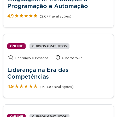
Programação e Automação
★★★★★
★★★★★
4.9
(2.677 avaliações)
ONLINE
CURSOS GRATUITOS
Liderança e Pessoas
6 horas/aula
Liderança na Era das
Competências
★★★★★
★★★★★
4.9
(16.890 avaliações)
ONLINE
CURSOS GRATUITOS