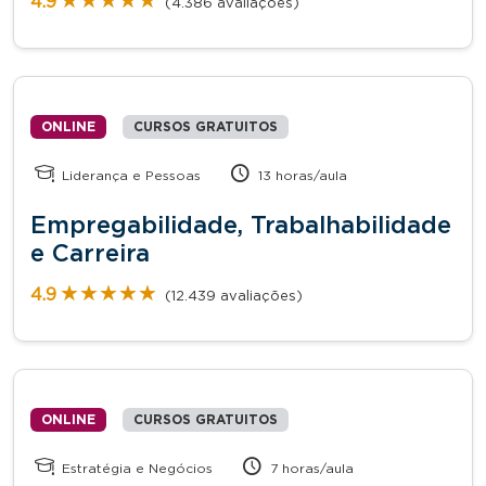
★★★★★
★★★★★
4.9
(4.386 avaliações)
ONLINE
CURSOS GRATUITOS
Liderança e Pessoas
13 horas/aula
Empregabilidade, Trabalhabilidade
e Carreira
★★★★★
★★★★★
4.9
(12.439 avaliações)
ONLINE
CURSOS GRATUITOS
Estratégia e Negócios
7 horas/aula