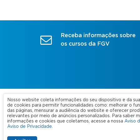
Receba informações sobre
os cursos da FGV
Nosso website coleta informações do seu dispositivo e da s
A FGV
de cookies para permitir funcionalidades como: melhorar o f
das páginas, mensurar a audiência do website e oferecer prod
Nossas
relevantes por meio de anúncios personalizados. Para saber m
informações e cookies que coletamos, acesse a nossa
Aviso 
FGV 2023 © Todos os direitos
Rede C
Aviso de Privacidade
.
reservados
Aviso de Privacidade
Termos de uso