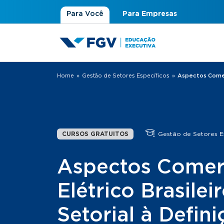
Para Você
Para Empresas
Home
»
Gestão de Setores Específicos
»
Aspectos Comerc
Você está aqui
CURSOS GRATUITOS
Gestão de Setores Es
Aspectos Comerc
Elétrico Brasile
Setorial à Defini