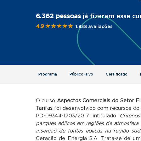
6.362 pessoas
já fizeram esse cu
★★★★★
★★★★★
4.9
1.838 avaliações
Programa
Público-alvo
Certificado
O curso
Aspectos Comerciais do Setor Elé
Tarifas
foi desenvolvido com recursos d
PD-09344-1703/2017, intitulado
Critéri
parques eólicos em regiões de atmosfera
inserção de fontes eólicas na região sud
Geração de Energia S.A. Trata-se de u