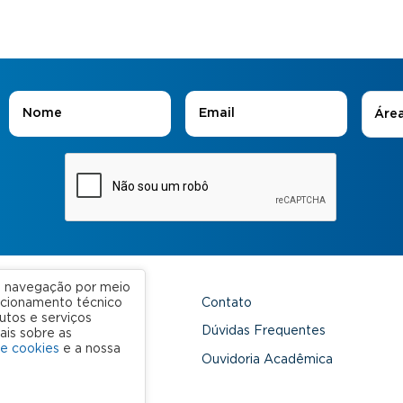
Áreas
Nome
*
E-mail
*
Áre
ua navegação por meio
Contato
uncionamento técnico
utos e serviços
 Unidades
Dúvidas Frequentes
ais sobre as
de cookies
e a nossa
onveniada
Ouvidoria Acadêmica