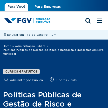
Para Você
Para Empresas
Estudar em:
Rio de Janeiro, RJ
Você está aqui
Home
»
Administração Pública
»
Políticas Públicas de Gestão de Risco e Resposta a Desastres em Nível
Municipal
CURSOS GRATUITOS
Administração Pública
8 horas / aula
Políticas Públicas de
Gestão de Risco e