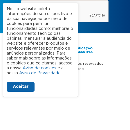
Nosso website coleta
informações do seu dispositivo e
da sua navegação por meio de
cookies para permitir
funcionalidades como: melhorar o
funcionamento técnico das
páginas, mensurar a audiência do
website e oferecer produtos e
serviços relevantes por meio de
anúncios personalizados. Para
saber mais sobre as informações
e cookies que coletamos, acesse
FGV 2023 © Todos os direitos reservados
a nossa
Aviso de cookies
e a
Aviso de Privacidade
nossa
Aviso de Privacidade
.
Termos de uso
Aceitar
A FGV
Contato
Nossas Unidades
Dúvidas Frequentes