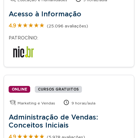
Acesso à Informação
★★★★★
★★★★★
4.9
(25.096 avaliações)
PATROCÍNIO:
ONLINE
CURSOS GRATUITOS
Marketing e Vendas
9 horas/aula
Administração de Vendas:
Conceitos Iniciais
★★★★★
★★★★★
4.9
(5.978 avaliações)