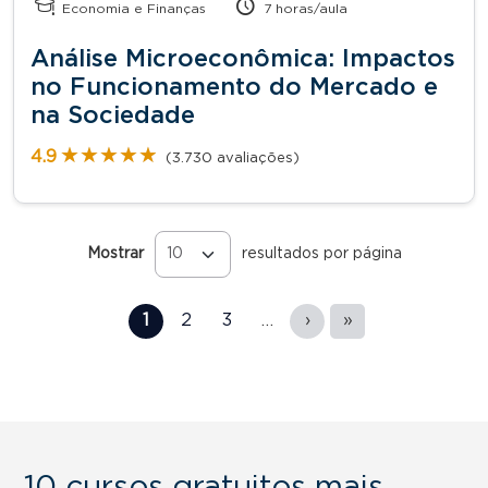
Economia e Finanças
7 horas/aula
Análise Microeconômica: Impactos
no Funcionamento do Mercado e
na Sociedade
★★★★★
★★★★★
4.9
(3.730 avaliações)
Mostrar
resultados por página
Páginas
1
2
3
…
›
»
10 cursos gratuitos mais