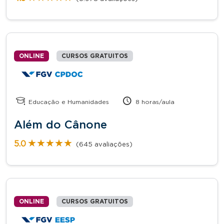
ONLINE
CURSOS GRATUITOS
Educação e Humanidades
8 horas/aula
Além do Cânone
★★★★★
★★★★★
5.0
(645 avaliações)
ONLINE
CURSOS GRATUITOS