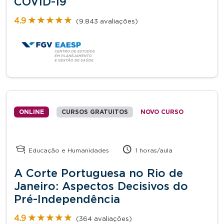
COVID-19
★★★★★
★★★★★
4.9
(9.843 avaliações)
ONLINE
CURSOS GRATUITOS
NOVO CURSO
Educação e Humanidades
1 horas/aula
A Corte Portuguesa no Rio de
Janeiro: Aspectos Decisivos do
Pré-Independência
★★★★★
★★★★★
4.9
(364 avaliações)