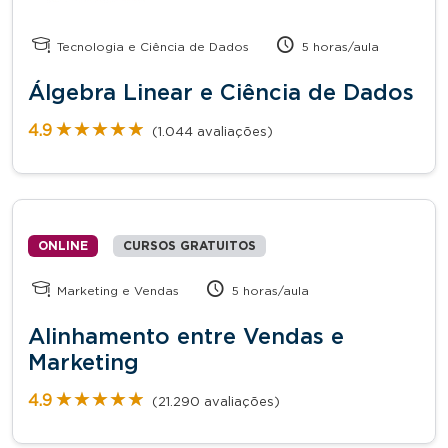
Tecnologia e Ciência de Dados
5 horas/aula
Álgebra Linear e Ciência de Dados
★★★★★
★★★★★
4.9
(1.044 avaliações)
ONLINE
CURSOS GRATUITOS
Marketing e Vendas
5 horas/aula
Alinhamento entre Vendas e
Marketing
★★★★★
★★★★★
4.9
(21.290 avaliações)