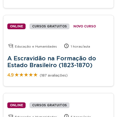
ONLINE
CURSOS GRATUITOS
NOVO CURSO
Educação e Humanidades
1 horas/aula
A Escravidão na Formação do
Estado Brasileiro (1823-1870)
★★★★★
★★★★★
4.9
(187 avaliações)
ONLINE
CURSOS GRATUITOS
Educação e Humanidades
5 horas/aula