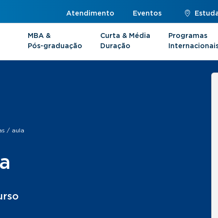
Atendimento
Eventos
Estuda
MBA &
Curta & Média
Programas
Pós-graduação
Duração
Internacionai
s / aula
ia
urso