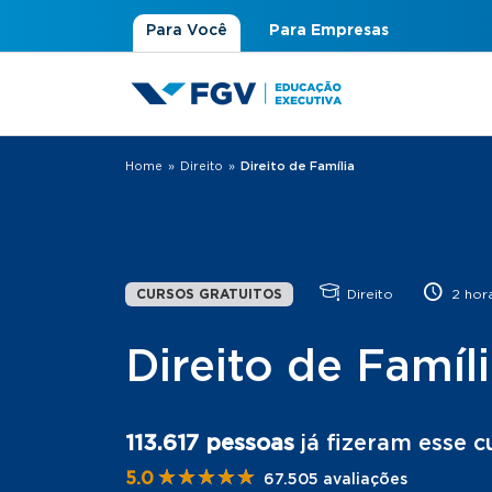
Para Você
Para Empresas
Home
»
Direito
»
Direito de Família
Você está aqui
CURSOS GRATUITOS
Direito
2 hora
Direito de Famíl
113.617 pessoas
já fizeram esse c
★★★★★
★★★★★
5.0
67.505 avaliações