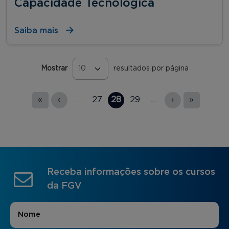
Capacidade Tecnológica
Saiba mais
Mostrar
resultados por página
Páginas
«
‹
…
27
28
29
…
›
»
Receba informações sobre os cursos
da FGV
Nome
*