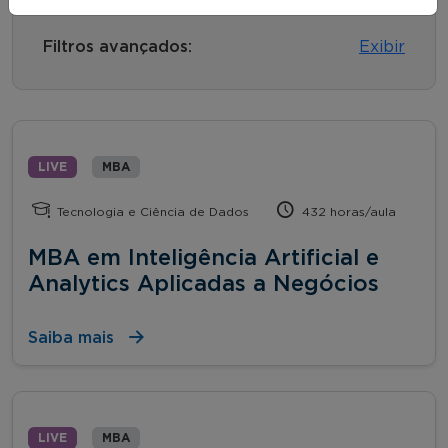
Filtros avançados:
Exibir
LIVE
MBA
Tecnologia e Ciência de Dados
432 horas/aula
MBA em Inteligência Artificial e
Analytics Aplicadas a Negócios
Saiba mais
LIVE
MBA