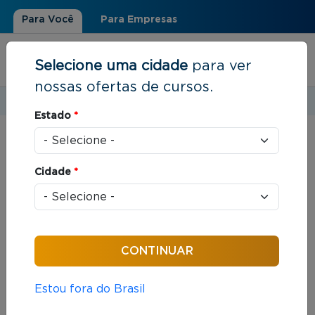
Para Você
Para Empresas
Selecione uma cidade
para ver
nossas ofertas de cursos.
Estudar em:
Rio de Janeiro, RJ
Estado
*
Você está aqui
Home
»
Resultados de busca
Cidade
*
Foram encontrados: 312 cursos
Ordenar por:
Estou fora do Brasil