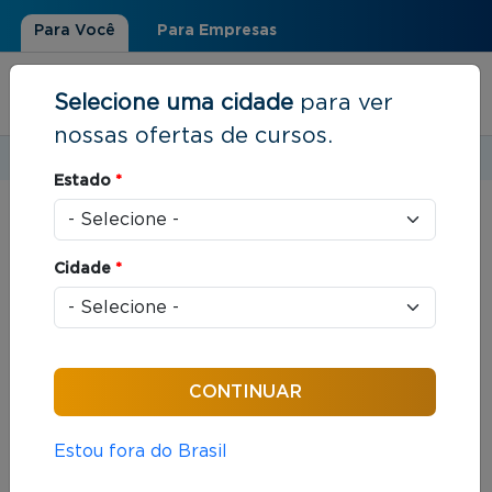
Para Você
Para Empresas
Selecione uma cidade
para ver
nossas ofertas de cursos.
Estudar em:
Rio de Janeiro, RJ
Estado
*
Você está aqui
Home
»
Resultados de busca
Cidade
*
Foram encontrados: 312 cursos
Ordenar por:
Estou fora do Brasil