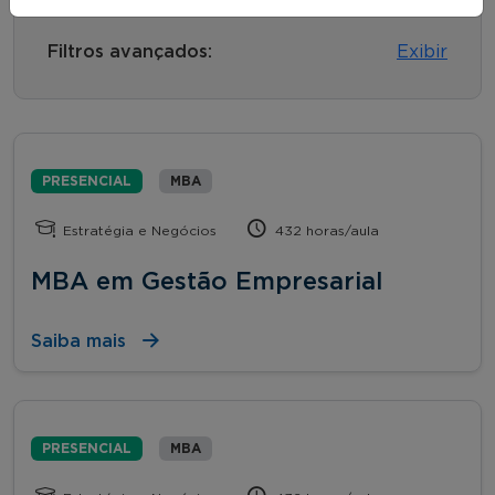
Filtros avançados:
Exibir
PRESENCIAL
MBA
Estratégia e Negócios
432 horas/aula
MBA em Gestão Empresarial
Saiba mais
PRESENCIAL
MBA