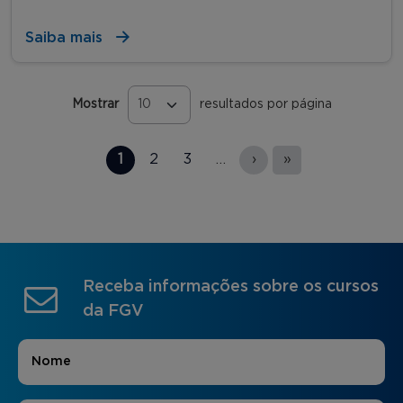
Saiba mais
Mostrar
resultados por página
Páginas
1
2
3
…
›
»
Receba informações sobre os cursos
da FGV
Nome
*