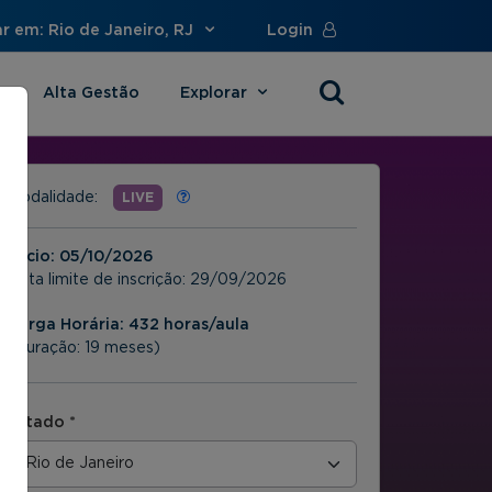
r em: Rio de Janeiro, RJ
Login
Alta Gestão
Explorar
s
Modalidade:
LIVE
Início:
05/10/2026
Data limite de inscrição:
29/09/2026
Carga Horária: 432 horas/aula
(Duração: 19 meses)
Estado *