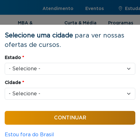
Atendimento
Eventos
Estuda
MBA &
Curta & Média
Programas
Pós-graduação
Duração
Internacionai
Selecione uma cidade
para ver nossas
ofertas de cursos.
enture Capital e Investimentos em Startups
Estado
*
Cidade
*
s / aula
Equity, Venture
imentos em Startups
Estou fora do Brasil