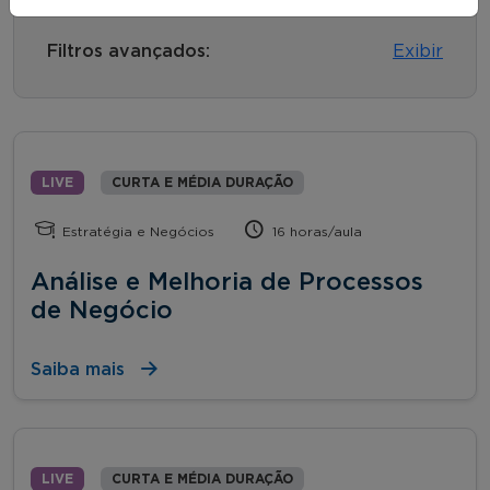
Filtros avançados:
Exibir
LIVE
CURTA E MÉDIA DURAÇÃO
Estratégia e Negócios
16 horas/aula
Análise e Melhoria de Processos
de Negócio
Saiba mais
LIVE
CURTA E MÉDIA DURAÇÃO