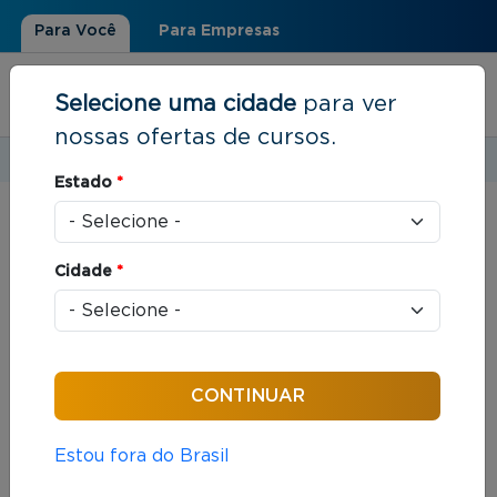
Para Você
Para Empresas
Selecione uma cidade
para ver
nossas ofertas de cursos.
Estudar em:
Rio de Janeiro, RJ
Estado
*
Você está aqui
Home
»
Resultados de busca
Cidade
*
Foram encontrados: 312 cursos
Ordenar por:
Estou fora do Brasil