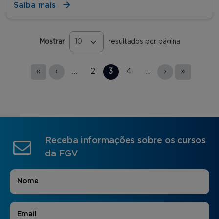
Saiba mais
Mostrar
resultados por página
Páginas
«
‹
…
2
3
4
…
›
»
Receba informações sobre os cursos
da FGV
Nome
*
E-mail
*