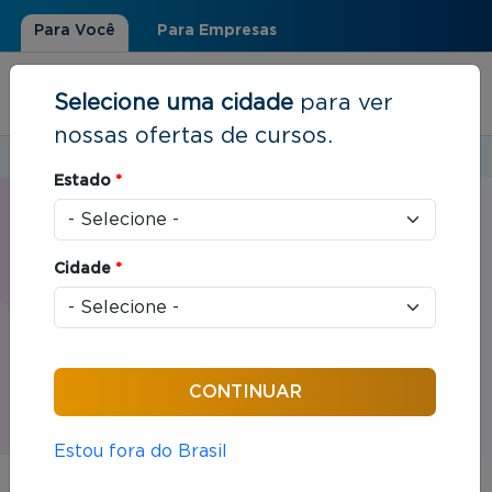
Para Você
Para Empresas
Selecione uma cidade
para ver
nossas ofertas de cursos.
Estudar em:
Blumenau, SC
Estado
*
Você está aqui
Home
»
Live
Live | Blumenau, SC
Cidade
*
A modalidade Live combina a interação em tempo
real sem sair de casa, em dias e horários fixos.
Estou fora do Brasil