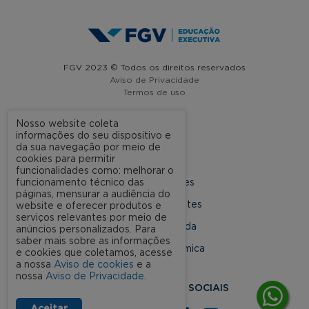
FGV 2023 © Todos os direitos reservados
Aviso de Privacidade
Termos de uso
Nosso website coleta
informações do seu dispositivo e
A FGV
da sua navegação por meio de
cookies para permitir
Contato
funcionalidades como: melhorar o
funcionamento técnico das
Nossas Unidades
páginas, mensurar a audiência do
Dúvidas Frequentes
website e oferecer produtos e
serviços relevantes por meio de
Rede Conveniada
anúncios personalizados. Para
saber mais sobre as informações
Ouvidoria Acadêmica
e cookies que coletamos, acesse
a nossa
Aviso de cookies
e a
nossa
Aviso de Privacidade
.
SIGA NOSSAS REDES SOCIAIS
Aceitar