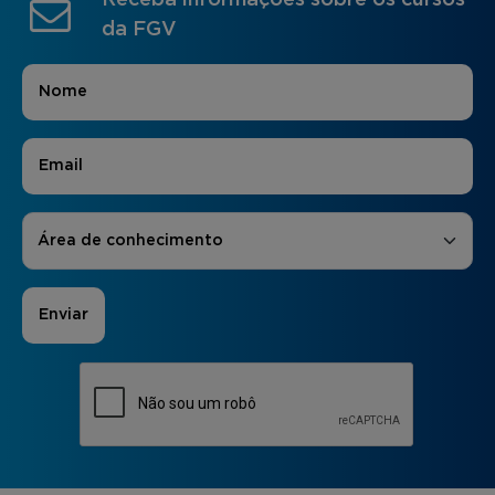
Receba informações sobre os cursos
da FGV
Nome
*
E-mail
*
Áreas de Interesse
*
Área de conhecimento