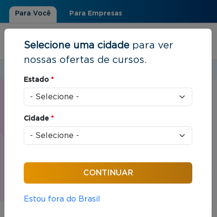
Para Você
Para Empresas
Selecione uma cidade
para ver
nossas ofertas de cursos.
Estudar em:
Uberlândia, MG
Estado
*
Você está aqui
Home
»
Live
Live | Uberlândia, MG
Cidade
*
A modalidade Live combina a interação em tempo
real sem sair de casa, em dias e horários fixos.
Estou fora do Brasil