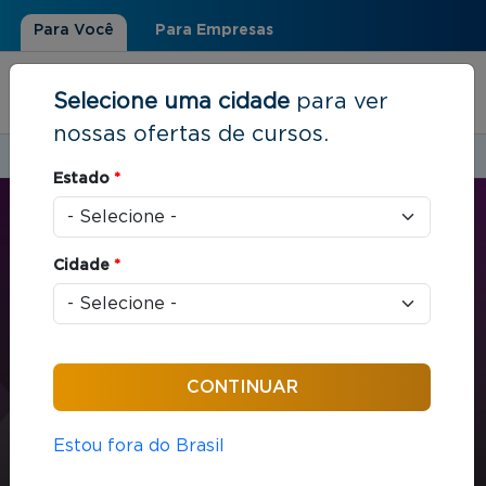
Para Você
Para Empresas
Selecione uma cidade
para ver
nossas ofertas de cursos.
Estudar em:
Rio de Janeiro, RJ
Estado
*
Você está aqui
Home
»
Direito
»
Reforma Tributária
Cidade
*
CURTA E MÉDIA DURAÇÃO
Direito
16 horas / aula
Reforma Tributária
Estou fora do Brasil