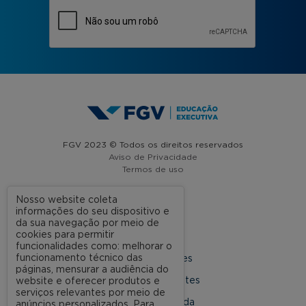
FGV 2023 © Todos os direitos reservados
Aviso de Privacidade
Termos de uso
Nosso website coleta
informações do seu dispositivo e
A FGV
da sua navegação por meio de
cookies para permitir
Contato
funcionalidades como: melhorar o
funcionamento técnico das
Nossas Unidades
páginas, mensurar a audiência do
Dúvidas Frequentes
website e oferecer produtos e
serviços relevantes por meio de
Rede Conveniada
anúncios personalizados. Para