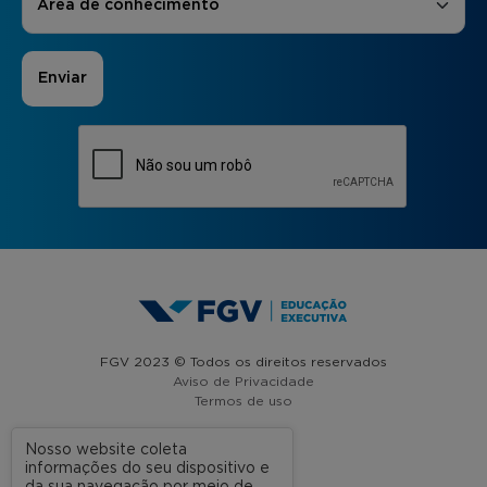
Área de conhecimento
FGV 2023 © Todos os direitos reservados
Aviso de Privacidade
Termos de uso
Nosso website coleta
informações do seu dispositivo e
A FGV