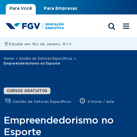
Para Você
Para Empresas
Estudar em:
Rio de Janeiro, RJ
Você está aqui
Home
»
Gestão de Setores Específicos
»
Empreendedorismo no Esporte
CURSOS GRATUITOS
Gestão de Setores Específicos
4 horas / aula
Empreendedorismo no
Esporte