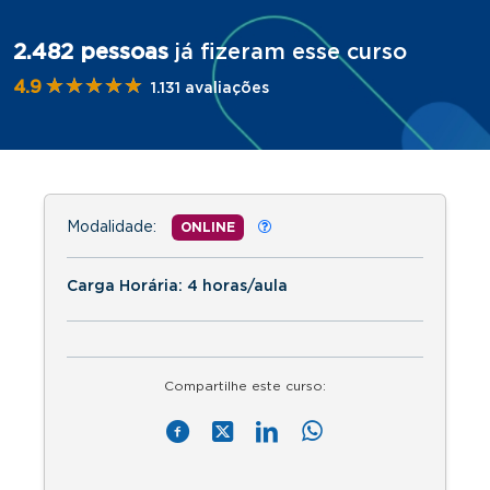
2.482 pessoas
já fizeram esse curso
★★★★★
★★★★★
4.9
1.131 avaliações
Modalidade:
ONLINE
Carga Horária: 4 horas/aula
Compartilhe este curso: