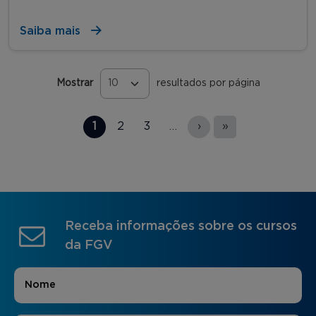
Saiba mais
Mostrar
resultados por página
Páginas
1
2
3
…
›
»
Receba informações sobre os cursos
da FGV
Nome
*