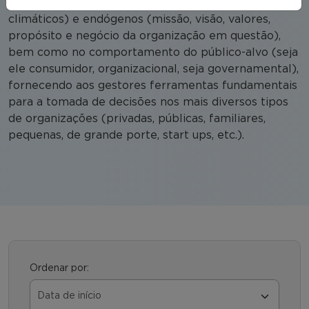
políticos, jurídicos, tecnológicos, demográficos,
climáticos) e endógenos (missão, visão, valores,
propósito e negócio da organização em questão),
bem como no comportamento do público-alvo (seja
ele consumidor, organizacional, seja governamental),
fornecendo aos gestores ferramentas fundamentais
para a tomada de decisões nos mais diversos tipos
de organizações (privadas, públicas, familiares,
pequenas, de grande porte, start ups, etc.).
Ordenar por: