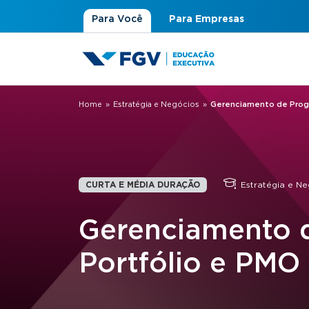
Para Você
Para Empresas
Home
»
Estratégia e Negócios
»
Gerenciamento de Progr
Você está aqui
CURTA E MÉDIA DURAÇÃO
Estratégia e Ne
Gerenciamento 
Portfólio e PMO