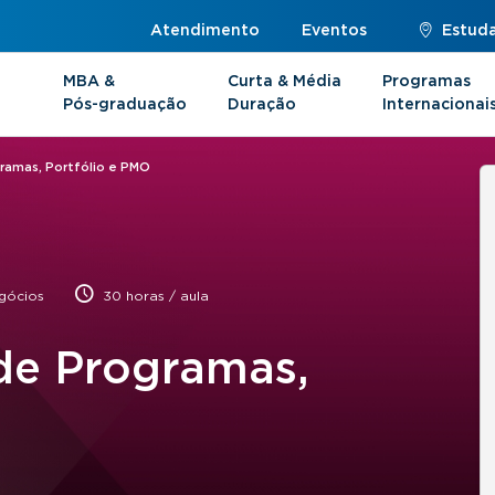
Atendimento
Eventos
Estuda
MBA &
Curta & Média
Programas
Pós-graduação
Duração
Internacionai
amas, Portfólio e PMO
gócios
30 horas / aula
de Programas,