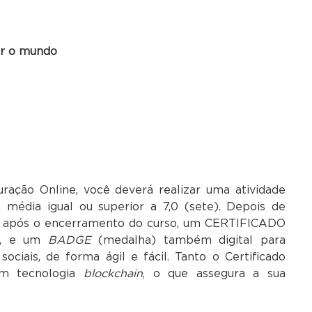
ar o mundo
ração Online, você deverá realizar uma atividade
o, média igual ou superior a 7,0 (sete). Depois de
as após o encerramento do curso, um CERTIFICADO
ão, e um
BADGE
(medalha) também digital para
ociais, de forma ágil e fácil. Tanto o Certificado
m tecnologia
blockchain
, o que assegura a sua