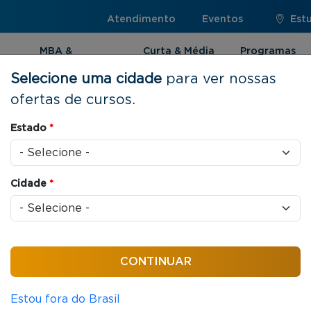
Atendimento
Eventos
Est
MBA &
Curta & Média
Programas
Pós-graduação
Duração
Internacionai
Selecione uma cidade
para ver nossas
ofertas de cursos.
Estado
*
uação |
Cidade
*
a FGV são referência no
 da marca FGV com as mais
ursos são desenhados para
to.
Estou fora do Brasil