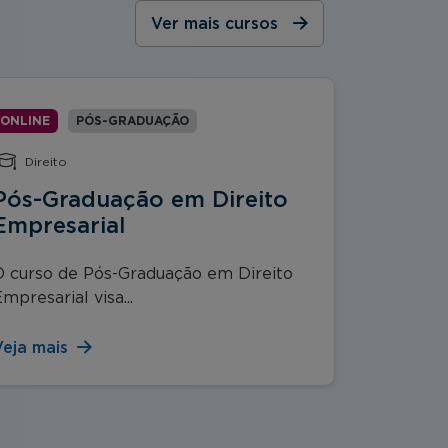
Ver mais cursos
ONLINE
PÓS-GRADUAÇÃO
ONLINE
Direito
Estrat
Pós-Graduação em Direito
Pós-G
Empresarial
Gerenc
O curso de Pós-Graduação em Direito
Implement
mpresarial visa...
na área de
Veja mais
Veja mai