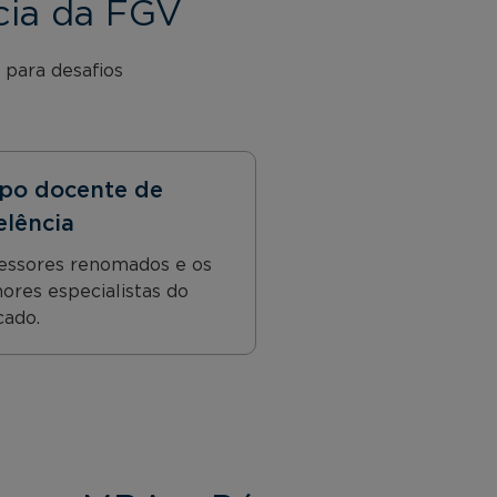
cia da FGV
 para desafios
po docente de
elência
essores renomados e os
ores especialistas do
ado.