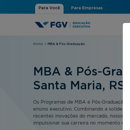
Para Você
Para Empresas
Home
»
MBA & Pós Graduação
Você está aqui
MBA & Pós-Grad
Santa Maria, RS
Os Programas de MBA e Pós-Graduação d
ensino executivo. Combinando a solidez
recentes inovações do mercado, nossos c
impulsionar sua carreira no momento cer