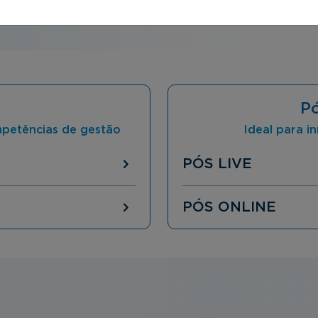
P
mpetências de gestão
Ideal para in
PÓS LIVE
PÓS ONLINE