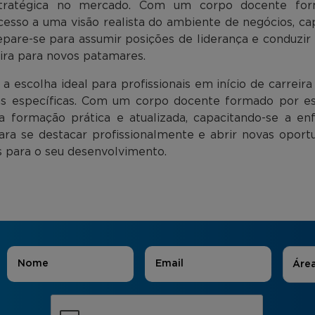
tratégica no mercado. Com um corpo docente form
esso a uma visão realista do ambiente de negócios, c
pare-se para assumir posições de liderança e conduzir
ira para novos patamares.
 escolha ideal para profissionais em início de carreir
as específicas. Com um corpo docente formado por es
 formação prática e atualizada, capacitando-se a en
ara se destacar profissionalmente e abrir novas opor
is para o seu desenvolvimento.
Áreas
Nome
*
E-mail
*
Áre