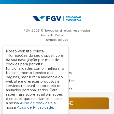
FGV 2023 © Todos os direitos reservados
Aviso de Privacidade
Termos de uso
Nosso website coleta
informações do seu dispositivo e
A FGV
da sua navegação por meio de
cookies para permitir
Contato
funcionalidades como: melhorar o
funcionamento técnico das
Nossas Unidades
páginas, mensurar a audiência do
Dúvidas Frequentes
website e oferecer produtos e
serviços relevantes por meio de
Rede Conveniada
anúncios personalizados. Para
saber mais sobre as informações
Ouvidoria Acadêmica
e cookies que coletamos, acesse
INSCREVA-SE
a nossa
Aviso de cookies
e a
nossa
Aviso de Privacidade
.
SIGA NOSSAS REDES SOCIAIS