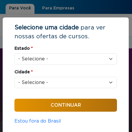
Para Você
Para Empresas
Selecione uma cidade
para ver
nossas ofertas de cursos.
Estudar em:
Rio de Janeiro, RJ
Estado
*
Você está aqui
Home
»
Direito
»
Direito e Negócios Imobiliários
Cidade
*
CURTA E MÉDIA DURAÇÃO
Direito
16 horas / aula
Direito e Negócios
Estou fora do Brasil
Imobiliários