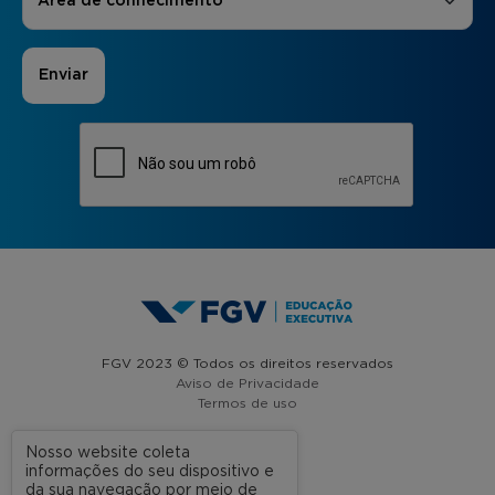
Área de conhecimento
FGV 2023 © Todos os direitos reservados
Aviso de Privacidade
Termos de uso
Nosso website coleta
informações do seu dispositivo e
A FGV
da sua navegação por meio de