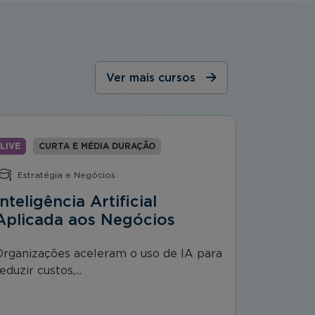
Ver mais cursos
LIVE
CURTA E MÉDIA DURAÇÃO
LIVE
C
Estratégia e Negócios
Direito
Inteligência Artificial
Anális
Aplicada aos Negócios
Direit
Strate
Organizações aceleram o uso de IA para
eduzir custos,...
O curso A
Lawyering