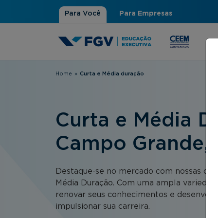
Para Você
Para Empresas
Home
»
Curta e Média duração
Você está aqui
Curta e Média D
Campo Grande,
Destaque-se no mercado com nossas opçõ
Média Duração. Com uma ampla variedad
renovar seus conhecimentos e desenvolve
impulsionar sua carreira.