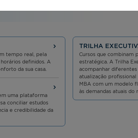
TRILHA EXECUTIV
m tempo real, pela
Cursos que combinam pr
 horários definidos. A
estratégica. A Trilha E
nforto da sua casa.
acompanhar diferentes o
atualização profissiona
MBA com um modelo flex
às demandas atuais do 
, em uma plataforma
isa conciliar estudos
cia e credibilidade da