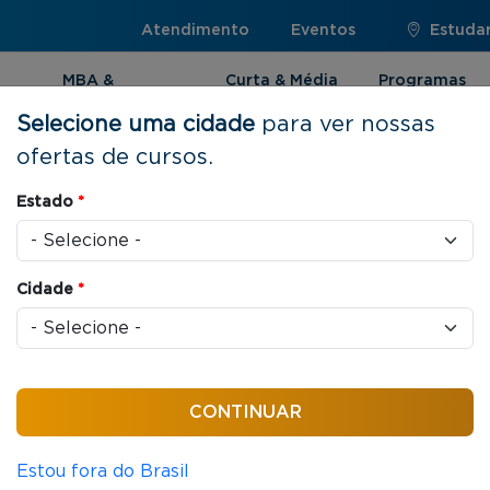
Atendimento
Eventos
Estuda
MBA &
Curta & Média
Programas
Pós-graduação
Duração
Internacionai
Selecione uma cidade
para ver nossas
ofertas de cursos.
Estado
*
uração |
Cidade
*
 MS
es de cursos de Curta e
e de temas, você poderá
r as habilidades para
Estou fora do Brasil