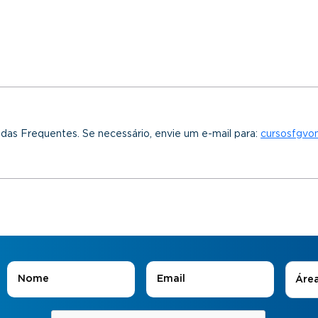
idas Frequentes. Se necessário, envie um e-mail para:
cursosfgvo
Áreas
Nome
*
E-mail
*
Áre