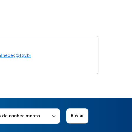
nlineoeg@fgv.br
 de Interesse
*
a de conhecimento