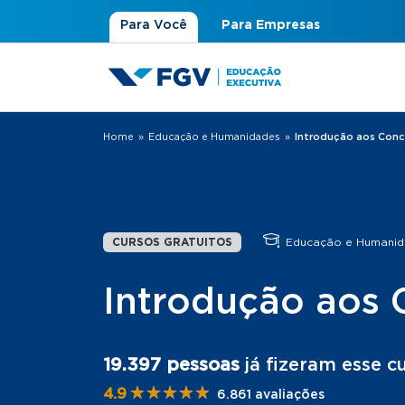
Para Você
Para Empresas
Home
»
Educação e Humanidades
»
Introdução aos Con
Você está aqui
CURSOS GRATUITOS
Educação e Humanid
Introdução aos 
19.397 pessoas
já fizeram esse c
★★★★★
★★★★★
4.9
6.861 avaliações