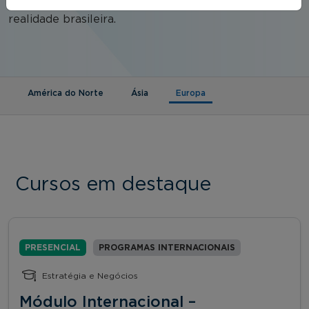
acessíveis e com conteúdos traduzidos para a
realidade brasileira.
(aba ativa)
América do Norte
Ásia
Europa
Cursos em destaque
PRESENCIAL
PROGRAMAS INTERNACIONAIS
Estratégia e Negócios
Módulo Internacional –