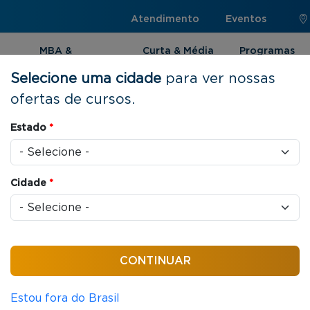
Atendimento
Eventos
MBA &
Curta & Média
Programas
Pós-graduação
Duração
Internacionai
Selecione uma cidade
para ver nossas
ofertas de cursos.
e em Agronegócios
Estado
*
Cidade
*
432 horas / aula
 em Agronegócios
Estou fora do Brasil