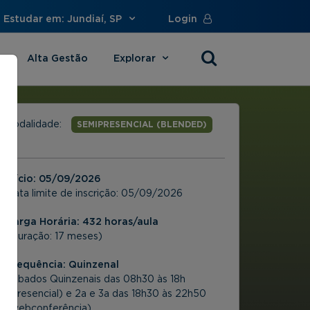
Estudar em: Jundiaí, SP
Login
Alta Gestão
Explorar
s
Modalidade:
SEMIPRESENCIAL (BLENDED)
Início:
05/09/2026
Data limite de inscrição:
05/09/2026
Carga Horária: 432 horas/aula
(Duração: 17 meses)
Frequência:
Quinzenal
Sábados Quinzenais das 08h30 às 18h
(Presencial) e 2a e 3a das 18h30 às 22h50
(webconferência)