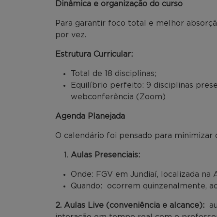
Dinâmica e organização do curso
Para garantir foco total e melhor absorç
por vez.
Estrutura Curricular:
Total de 18 disciplinas;
Equilíbrio perfeito: 9 disciplinas pres
webconferência (Zoom)
Agenda Planejada
O calendário foi pensado para minimizar o
Aulas Presenciais:
Onde: FGV em Jundiaí, localizada na A
Quando: ocorrem quinzenalmente, aos
2. Aulas Live (conveniência e alcance):
au
interação em tempo real com o professo