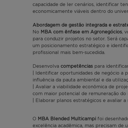
capacidade de ler cenários, identificar 
economicamente viáveis dentro do univer
Abordagem de gestão integrada e estraté
No
MBA com ênfase em Agronegócios
, 
para conduzir projetos no setor. Será cap
um posicionamento estratégico e identific
profissional mais bem-sucedida.
Desenvolva
competências
para identific
| I
dentificar oportunidades de negócio a p
influência da pauta ambiental e da utiliza
| A
valiar a viabilidade econômica de proj
com maior potencial de remuneração do 
| E
laborar planos estratégicos e avaliar a
O
MBA Blended Multicampi
foi desenhado
excelência acadêmica, mas precisam de u