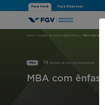
Para Você
Para Empresas
Home
»
Gestão de Setores Específicos
»
MBA com ênfas
Você está aqui
MBA
Gestão de Setores Específicos
MBA com ênfase