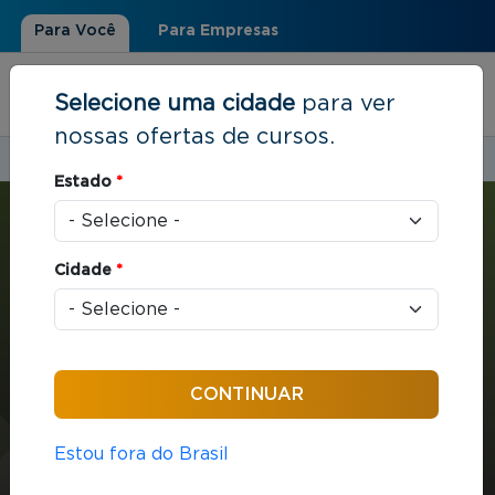
Para Você
Para Empresas
Selecione uma cidade
para ver
nossas ofertas de cursos.
Estudar em:
Jundiaí, SP
Estado
*
Você está aqui
Home
»
Marketing e Vendas
»
MBA com ênfase em Gestão Comercial
Cidade
*
MBA
Marketing e Vendas
432 horas / aula
MBA com ênfase em
Estou fora do Brasil
Gestão Comercial