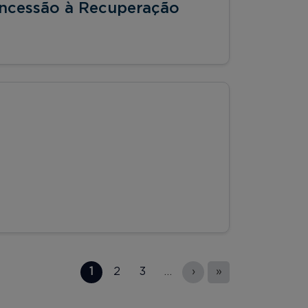
oncessão à Recuperação
1
2
3
…
›
»