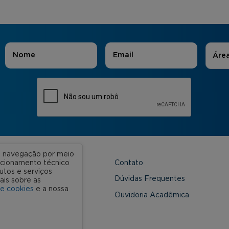
Áreas
Nome
*
E-mail
*
Áre
ua navegação por meio
Contato
uncionamento técnico
utos e serviços
 Unidades
Dúvidas Frequentes
ais sobre as
de cookies
e a nossa
onveniada
Ouvidoria Acadêmica