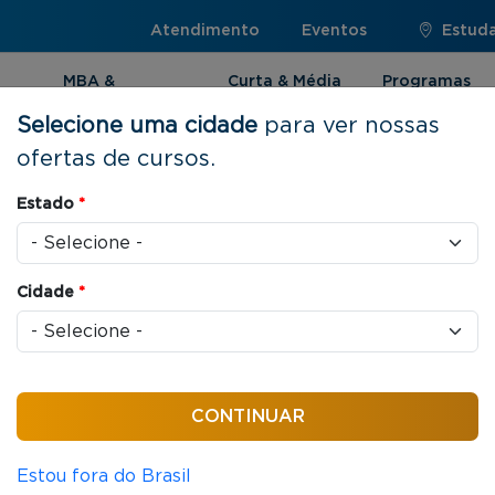
Atendimento
Eventos
Estuda
MBA &
Curta & Média
Programas
Pós-graduação
Duração
Internacionai
Selecione uma cidade
para ver nossas
ofertas de cursos.
Estado
*
ração | Rio de
Cidade
*
es de cursos de Curta e Média Duração. Com uma
renovar seus conhecimentos e desenvolver as
Estou fora do Brasil