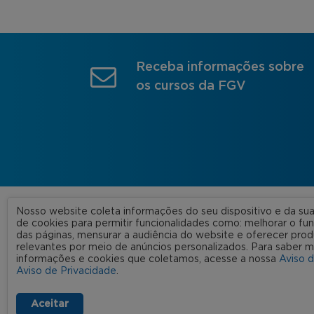
Receba informações sobre
os cursos da FGV
Nosso website coleta informações do seu dispositivo e da s
A FGV
de cookies para permitir funcionalidades como: melhorar o f
das páginas, mensurar a audiência do website e oferecer prod
Nossas
relevantes por meio de anúncios personalizados. Para saber m
informações e cookies que coletamos, acesse a nossa
Aviso 
FGV 2023 © Todos os direitos
Rede C
Aviso de Privacidade
.
reservados
Aviso de Privacidade
Termos de uso
Aceitar