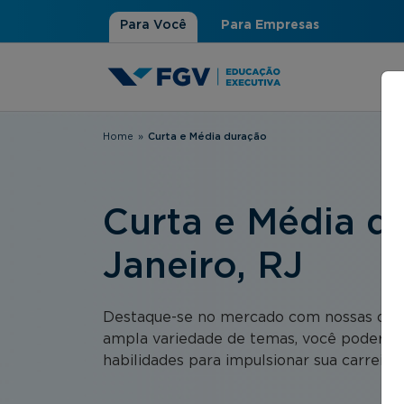
Para Você
Para Empresas
Home
»
Curta e Média duração
Você está aqui
Curta e Média du
Janeiro, RJ
Destaque-se no mercado com nossas opçõ
ampla variedade de temas, você poderá 
habilidades para impulsionar sua carreira.