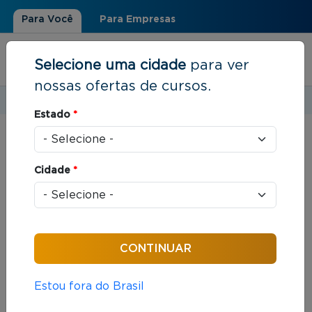
Para Você
Para Empresas
Selecione uma cidade
para ver
nossas ofertas de cursos.
Estudar em:
Rio de Janeiro, RJ
Estado
*
Você está aqui
Home
»
Resultados de busca
Cidade
*
Foram encontrados: 311 cursos
Ordenar por:
Estou fora do Brasil