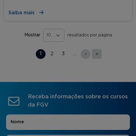
Saiba mais
Mostrar
resultados por página
Páginas
1
2
3
…
›
»
Receba informações sobre os cursos
da FGV
Nome
*