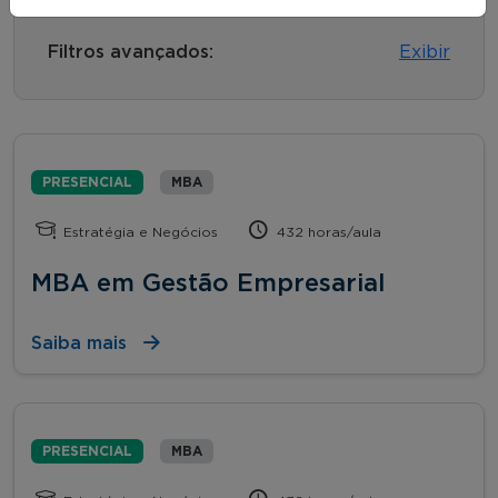
Filtros avançados:
Exibir
PRESENCIAL
MBA
Estratégia e Negócios
432 horas/aula
MBA em Gestão Empresarial
Saiba mais
PRESENCIAL
MBA