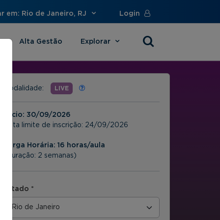
r em: Rio de Janeiro, RJ
Login
Alta Gestão
Explorar
s
Modalidade:
LIVE
Início:
30/09/2026
Data limite de inscrição:
24/09/2026
Carga Horária: 16 horas/aula
(Duração: 2 semanas)
Estado *