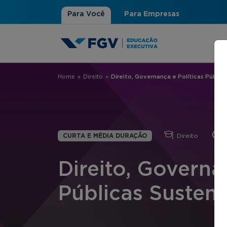
Para Você
Para Empresas
Home
»
Direito
»
Direito, Governança e Políticas Públic
Você está aqui
CURTA E MÉDIA DURAÇÃO
Direito
1
Direito, Governa
Públicas Sustent