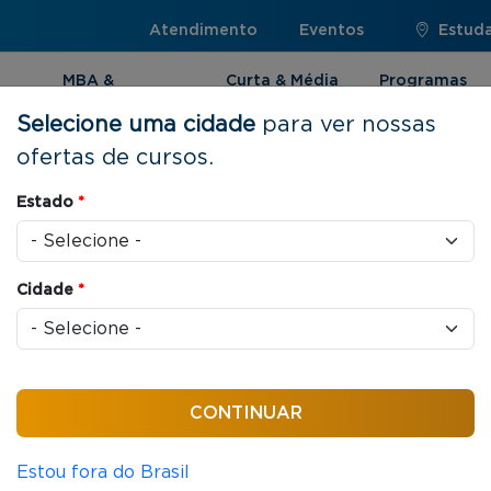
Atendimento
Eventos
Estuda
MBA &
Curta & Média
Programas
Pós-graduação
Duração
Internacionai
Selecione uma cidade
para ver nossas
ofertas de cursos.
as Sustentáveis
Estado
*
Cidade
*
6 horas / aula
nça e Políticas
áveis
Estou fora do Brasil