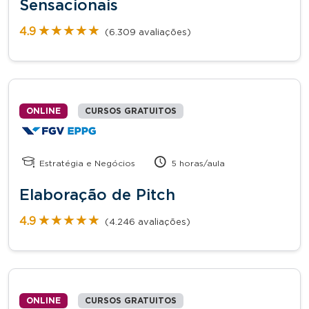
Sensacionais
★★★★★
★★★★★
4.9
(6.309 avaliações)
ONLINE
CURSOS GRATUITOS
Estratégia e Negócios
5 horas/aula
Elaboração de Pitch
★★★★★
★★★★★
4.9
(4.246 avaliações)
ONLINE
CURSOS GRATUITOS