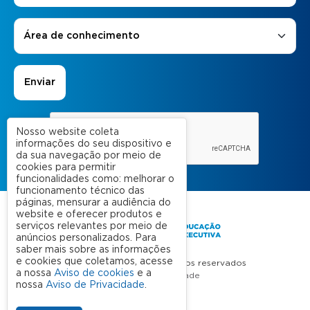
Áreas de Interesse
*
Área de conhecimento
Nosso website coleta
informações do seu dispositivo e
da sua navegação por meio de
cookies para permitir
funcionalidades como: melhorar o
funcionamento técnico das
páginas, mensurar a audiência do
website e oferecer produtos e
serviços relevantes por meio de
anúncios personalizados. Para
saber mais sobre as informações
e cookies que coletamos, acesse
FGV 2023 © Todos os direitos reservados
a nossa
Aviso de cookies
e a
Aviso de Privacidade
nossa
Aviso de Privacidade
.
Termos de uso