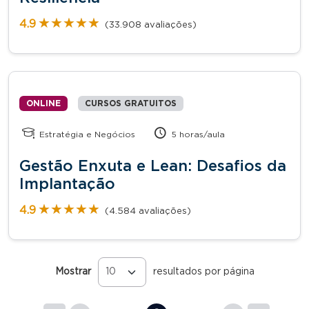
★★★★★
★★★★★
4.9
(33.908 avaliações)
ONLINE
CURSOS GRATUITOS
Estratégia e Negócios
5 horas/aula
Gestão Enxuta e Lean: Desafios da
Implantação
★★★★★
★★★★★
4.9
(4.584 avaliações)
Mostrar
resultados por página
Páginas