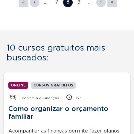
«
‹
…
7
8
9
…
›
»
10 cursos gratuitos mais
buscados:
ONLINE
CURSOS GRATUITOS
Economia e Finanças
12h
Como organizar o orçamento
familiar
Acompanhar as finanças permite fazer planos