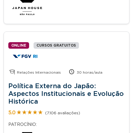
ONLINE
CURSOS GRATUITOS
Relações Internacionais
30 horas/aula
Política Externa do Japão:
Aspectos Institucionais e Evolução
Histórica
★★★★★
★★★★★
5.0
(7.106 avaliações)
PATROCÍNIO: