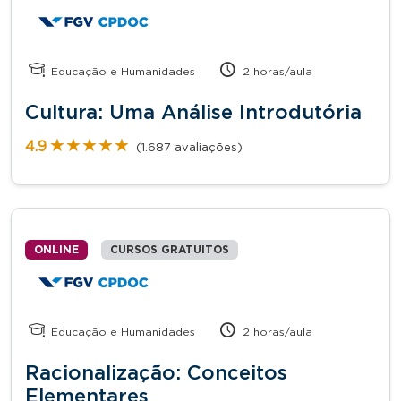
Educação e Humanidades
2 horas/aula
Cultura: Uma Análise Introdutória
★★★★★
★★★★★
4.9
(1.687 avaliações)
ONLINE
CURSOS GRATUITOS
Educação e Humanidades
2 horas/aula
Racionalização: Conceitos
Elementares