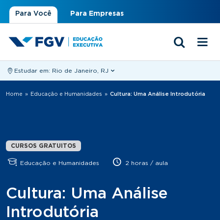
Para Você
Para Empresas
Estudar em:
Rio de Janeiro, RJ
Você está aqui
Home
»
Educação e Humanidades
»
Cultura: Uma Análise Introdutória
CURSOS GRATUITOS
Educação e Humanidades
2 horas / aula
Cultura: Uma Análise
Introdutória