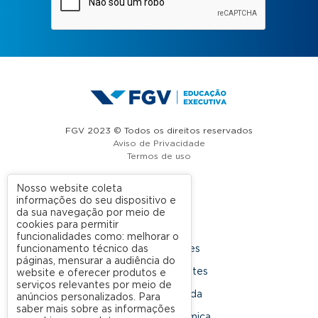
FGV 2023 © Todos os direitos reservados
Aviso de Privacidade
Termos de uso
Nosso website coleta
informações do seu dispositivo e
A FGV
da sua navegação por meio de
cookies para permitir
Contato
funcionalidades como: melhorar o
funcionamento técnico das
Nossas Unidades
páginas, mensurar a audiência do
Dúvidas Frequentes
website e oferecer produtos e
serviços relevantes por meio de
Rede Conveniada
anúncios personalizados. Para
saber mais sobre as informações
Ouvidoria Acadêmica