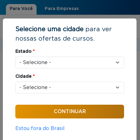
Para Você
Para Empresas
Selecione uma cidade
para ver
nossas ofertas de cursos.
Estudar em:
Rio de Janeiro, RJ
Estado
*
Você está aqui
Início
»
Cursos Gratuitos
Cidade
*
Ordenar por:
Estou fora do Brasil