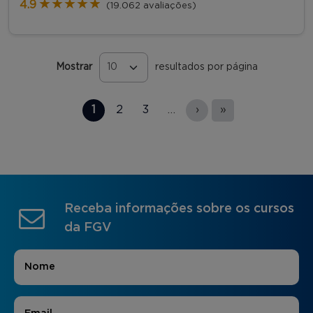
★★★★★
★★★★★
4.9
(19.062 avaliações)
Mostrar
resultados por página
Páginas
1
2
3
…
›
»
Receba informações sobre os cursos
da FGV
Nome
*
E-mail
*