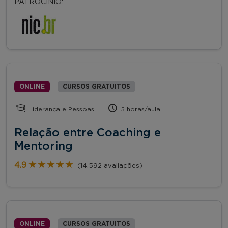
PATROCÍNIO:
ONLINE
CURSOS GRATUITOS
Liderança e Pessoas
5 horas/aula
Relação entre Coaching e
Mentoring
★★★★★
★★★★★
4.9
(14.592 avaliações)
ONLINE
CURSOS GRATUITOS