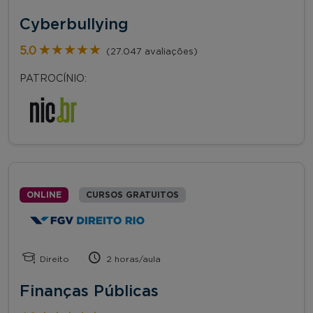
Cyberbullying
★★★★★
★★★★★
5.0
(27.047 avaliações)
PATROCÍNIO:
ONLINE
CURSOS GRATUITOS
Direito
2 horas/aula
Finanças Públicas