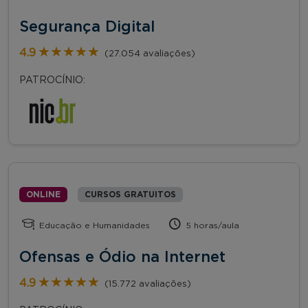
Segurança Digital
★★★★★
★★★★★
4.9
(27.054 avaliações)
PATROCÍNIO:
ONLINE
CURSOS GRATUITOS
Educação e Humanidades
5 horas/aula
Ofensas e Ódio na Internet
★★★★★
★★★★★
4.9
(15.772 avaliações)