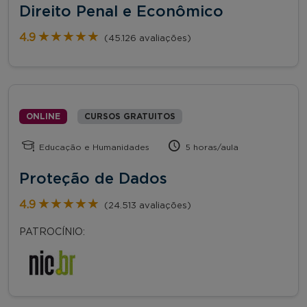
Direito Penal e Econômico
★★★★★
★★★★★
4.9
(45.126 avaliações)
ONLINE
CURSOS GRATUITOS
Educação e Humanidades
5 horas/aula
Proteção de Dados
★★★★★
★★★★★
4.9
(24.513 avaliações)
PATROCÍNIO: