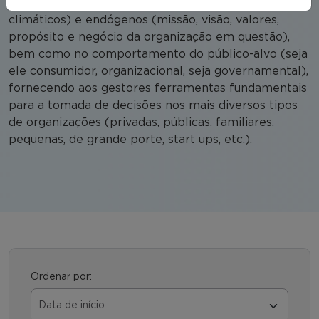
políticos, jurídicos, tecnológicos, demográficos,
climáticos) e endógenos (missão, visão, valores,
propósito e negócio da organização em questão),
bem como no comportamento do público-alvo (seja
ele consumidor, organizacional, seja governamental),
fornecendo aos gestores ferramentas fundamentais
para a tomada de decisões nos mais diversos tipos
de organizações (privadas, públicas, familiares,
pequenas, de grande porte, start ups, etc.).
Ordenar por: