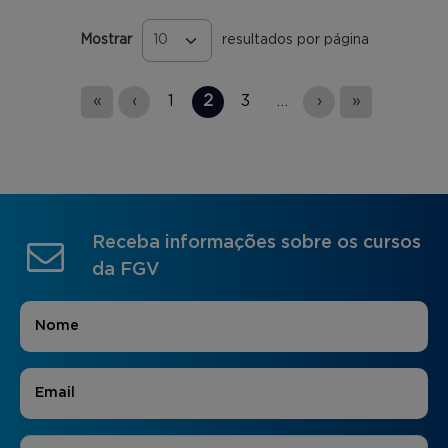
Mostrar
resultados por página
Páginas
«
‹
1
2
3
…
›
»
Receba informações sobre os cursos
da FGV
Nome
*
E-mail
*
Áreas de Interesse
*