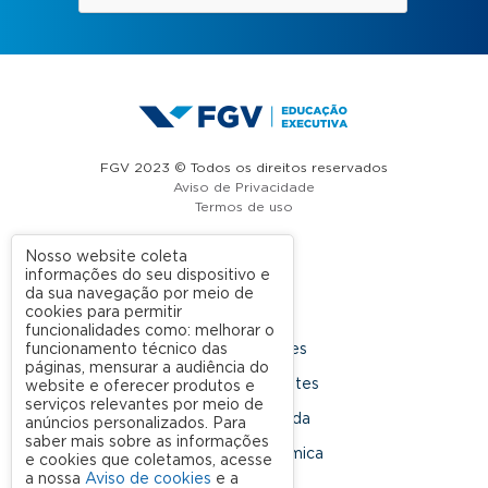
FGV 2023 © Todos os direitos reservados
Aviso de Privacidade
Termos de uso
Nosso website coleta
informações do seu dispositivo e
A FGV
da sua navegação por meio de
cookies para permitir
Contato
funcionalidades como: melhorar o
funcionamento técnico das
Nossas Unidades
páginas, mensurar a audiência do
Dúvidas Frequentes
website e oferecer produtos e
serviços relevantes por meio de
Rede Conveniada
anúncios personalizados. Para
saber mais sobre as informações
Ouvidoria Acadêmica
e cookies que coletamos, acesse
a nossa
Aviso de cookies
e a