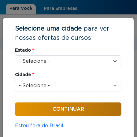
Para Você
Para Empresas
Selecione uma cidade
para ver
nossas ofertas de cursos.
Estudar em:
Rio de Janeiro, RJ
Estado
*
Você está aqui
Home
»
Resultados de busca
Cidade
*
Foram encontrados: 311 cursos
Ordenar por:
Estou fora do Brasil