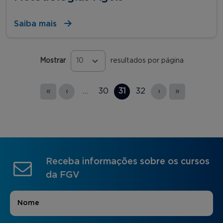
Saiba mais
Mostrar
resultados por página
Páginas
«
‹
…
30
31
32
›
»
Receba informações sobre os cursos
da FGV
Nome
*