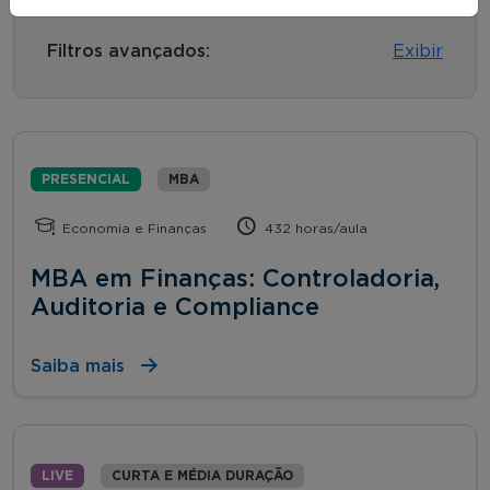
Filtros avançados:
Exibir
PRESENCIAL
MBA
Economia e Finanças
432 horas/aula
MBA em Finanças: Controladoria,
Auditoria e Compliance
Saiba mais
LIVE
CURTA E MÉDIA DURAÇÃO