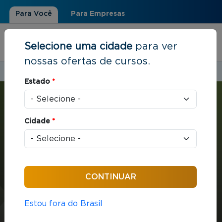
Para Você
Para Empresas
Selecione uma cidade
para ver
nossas ofertas de cursos.
Estudar em:
Manaus, AM
Estado
*
Você está aqui
Home
»
Estratégia e Negócios
»
MBA em Gestão Empresarial
Cidade
*
MBA
Estratégia e Negócios
432 horas / aula
MBA em Gestão
Estou fora do Brasil
Empresarial