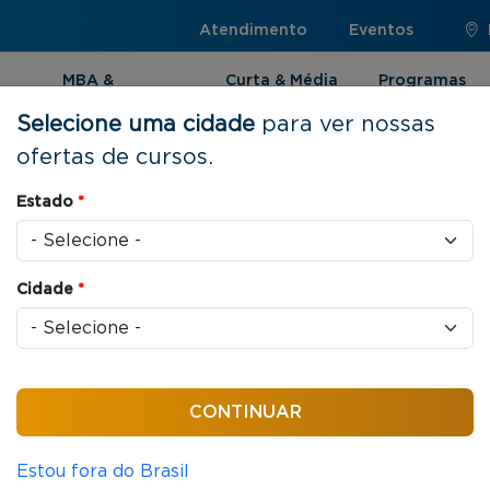
Atendimento
Eventos
MBA &
Curta & Média
Programas
Pós-graduação
Duração
Internacionai
Selecione uma cidade
para ver nossas
ofertas de cursos.
enciamento de Projetos
Estado
*
Cidade
*
as / aula
 em Gerenciamento
Estou fora do Brasil