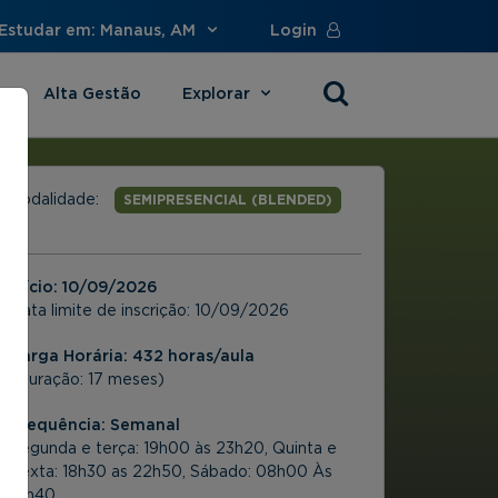
Estudar em: Manaus, AM
Login
Alta Gestão
Explorar
s
Modalidade:
SEMIPRESENCIAL (BLENDED)
Início:
10/09/2026
Data limite de inscrição:
10/09/2026
Carga Horária: 432 horas/aula
(Duração: 17 meses)
Frequência:
Semanal
Segunda e terça: 19h00 às 23h20, Quinta e
Sexta: 18h30 as 22h50, Sábado: 08h00 Às
17h40