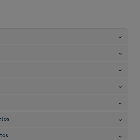
etos
tos