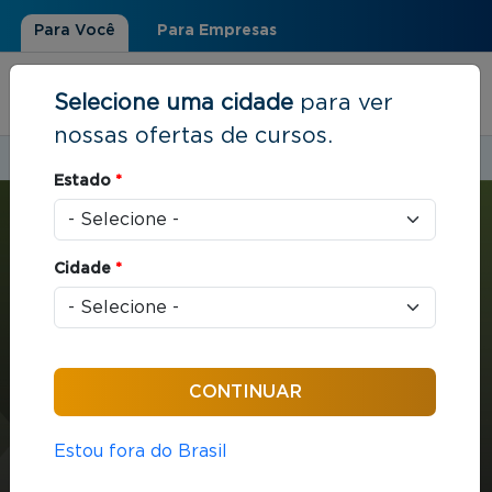
Para Você
Para Empresas
Selecione uma cidade
para ver
nossas ofertas de cursos.
Estudar em:
Manaus, AM
Estado
*
Você está aqui
Home
»
Marketing e Vendas
»
MBA com ênfase em Gestão Comercial
Cidade
*
MBA
Marketing e Vendas
432 horas / aula
MBA com ênfase em
Estou fora do Brasil
Gestão Comercial