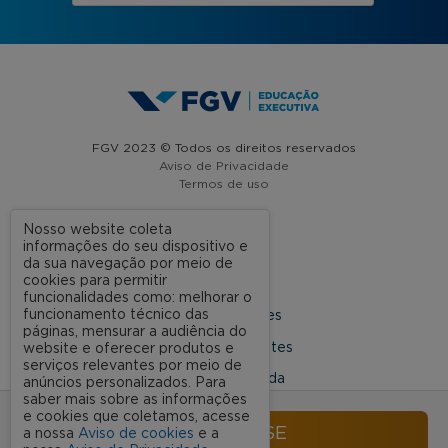
FGV 2023 © Todos os direitos reservados
Aviso de Privacidade
Termos de uso
Nosso website coleta
informações do seu dispositivo e
A FGV
da sua navegação por meio de
cookies para permitir
Contato
funcionalidades como: melhorar o
funcionamento técnico das
Nossas Unidades
páginas, mensurar a audiência do
Dúvidas Frequentes
website e oferecer produtos e
serviços relevantes por meio de
Rede Conveniada
anúncios personalizados. Para
saber mais sobre as informações
Ouvidoria Acadêmica
e cookies que coletamos, acesse
INSCREVA-SE
a nossa
Aviso de cookies
e a