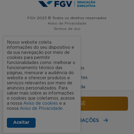
FGV 2023 © Todos os direitos reservados
Aviso de Privacidade
Termos de uso
Nosso website coleta
informações do seu dispositivo e
A FGV
da sua navegação por meio de
cookies para permitir
Contato
funcionalidades como: melhorar o
funcionamento técnico das
Nossas Unidades
páginas, mensurar a audiência do
Dúvidas Frequentes
website e oferecer produtos e
serviços relevantes por meio de
Rede Conveniada
anúncios personalizados. Para
saber mais sobre as informações
Ouvidoria Acadêmica
e cookies que coletamos, acesse
INSCREVA-SE
a nossa
Aviso de cookies
e a
nossa
Aviso de Privacidade
.
SIGA NOSSAS REDES SOCIAIS
RECEBA MAIS INFORMAÇÕES
Aceitar