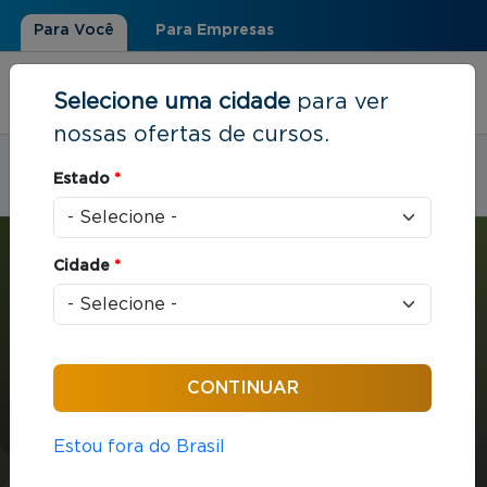
Para Você
Para Empresas
Selecione uma cidade
para ver
nossas ofertas de cursos.
Estudar em:
Guarulhos, SP
Estado
*
Você está aqui
Home
»
Liderança e Pessoas
»
MBA com ênfase em Pessoas e Liderança
Cidade
*
MBA
Liderança e Pessoas
432 horas / aula
Estou fora do Brasil
MBA com ênfase em