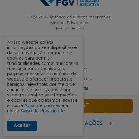
FGV 2023 © Todos os direitos reservados
Aviso de Privacidade
Termos de uso
Nosso website coleta
informações do seu dispositivo e
A FGV
da sua navegação por meio de
cookies para permitir
Contato
funcionalidades como: melhorar o
funcionamento técnico das
Nossas Unidades
páginas, mensurar a audiência do
Dúvidas Frequentes
website e oferecer produtos e
serviços relevantes por meio de
Rede Conveniada
anúncios personalizados. Para
saber mais sobre as informações
Ouvidoria Acadêmica
e cookies que coletamos, acesse
INSCREVA-SE
a nossa
Aviso de cookies
e a
nossa
Aviso de Privacidade
.
SIGA NOSSAS REDES SOCIAIS
RECEBA MAIS INFORMAÇÕES
Aceitar