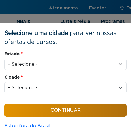
Atendimento
Eventos
Es
MBA &
Curta & Média
Programas
Pós-graduação
Duração
Internacionai
Selecione uma cidade
para ver nossas
ofertas de cursos.
Estado
*
Cidade
*
Ordenar por:
Estou fora do Brasil