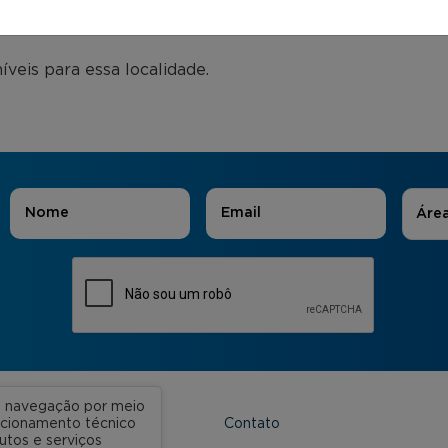
eis para essa localidade.
Áreas
Nome
*
E-mail
*
Áre
ua navegação por meio
Contato
uncionamento técnico
utos e serviços